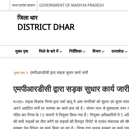
मध्य प्रदेश शासन
GOVERNMENT OF MADHYA PRADESH
जिला धार
DISTRICT DHAR
मुख्य पृष्ठ
जिले के बारे में
निर्देशिका
विभाग
दस्तावेज़
एमपीआरडीसी द्वारा सड़क सुधार कार्य जारी
मुख्य पृष्ठ
एमपीआरडीसी द्वारा सड़क सुधार कार्य जार
म०प्र० सड़क विकास निगम द्वारा वर्षा ऋतु में आम नागरिकों को सुलभ एवं सुगम यात
अपने आवंटित मार्गो पर मरम्मत का कार्य करा रहे है। संभाग स्तर से मुख्यालय स्तर 
गठित कर निगम के 13 संभागों में नियुक्त किया गया हैं। नियुक्त अधिकारियों में 5
की सभी सड़कों का दौरा करेंगे एवं सड़कों की विस्तृत रिपोर्ट से प्रबंध संचालक को स
मरम्मत पेच रिपेयर का कार्य किया जा रहा है। निगम द्वारा सड़क मरम्मत का कार्य 