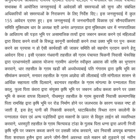
अनुविभागीय अधिकारी राजस्व श्रीमती रोशनी पाटीदार ने मंगलवार को जिला पंचायत
सभाकक्ष में आयोजित जनसुनवाई में आवेदकों की समस्याओं को सुना और संबंधित
अधिकारियों को समस्याओं के निराकरण के लिए निर्देश दिए। इस जनसुनवाई में कुल
155 आवेदन प्राप्त हुए। इस जनसुनवाई में जनभागीदारी विकास एवं सौनदर्यीकरण
समिति मुक्तिधाम धार के अध्यक्ष श्री अनंत अग्रवाल द्वारा मुक्तिधाम धार में नगरपालिका
के आधिपत्य की पड़त भूमि पर असामाजिक तत्वों द्वारा जबरन कब्जा करने एवं महिलाओं
द्वारा विवाद करने वालों के विरूद्ध कानूनी कार्यवाही करने तथा उक्त भूमि पर पुनः कब्जा
करने का प्रयास न हो ऐसी कार्यवाही की जाकर समिति को सहयोग प्रदान करने हेतु
आवेदन दिया। इसी प्रकार गंधवानी तहसील की ग्राम पंचायत चिकनी निवासी भेरूसिंह
द्वारा प्रधानमंत्री आवास योजना ग्रामीण अंतर्गत स्वीकृत आवास की राशि का भुगतान
करवाने, धार तहसील के ग्राम खडी की अध्योध्याबाई पति गंगाराम द्वारा कृषि भूमि का
सीमांकन करवाने, मनावर तहसील के ग्राम अछोदा की लीलाबाई पति मांगीलाल शासन से
आर्थिक सहायता राशि दिलवाने, बदनावर तहसील के ग्राम मांगल्या के पन्नालाल पिता
कालु, फुला पिता कंवरा द्वारा संयुक्त कृषि भूमि पर जबरन अवैध कब्जा करने पर उक्त
भूमि से कब्जा वापस दिलवाने, पीथमपुर तहसील के ग्राम कुवरसी निवासी कल्याणसिंह
पिता रामसिंह द्वारा कृषि भूमि पर रोड निर्माण होने पर जलभराव के कारण फसल नष्ट हो
जाती है, इस हेतु पानी की निकासी करवाने, घाटाबिल्लोद स्थित रतन कालोनी के
पन्नालाल पंवार एवं अन्य पड़ोसियों द्वारा मकानों के ऊपर से विद्युत लाईन को व्यवस्थित
करवाने, धरमपुरी तहसील के ग्राम चित्यावड टांडा के गुलाब पिता धन्ना द्वारा अपनी निजी
कृषि भूमि पर जबरन कब्जा करने पर उसकी जांच करवाने, धार निवासी अययुब बागवान
पिता शराफत हुसैन द्वारा अपने जीर्ण-शिर्ण अवस्था वाले मकान को तुड़वाने एवं नवीन