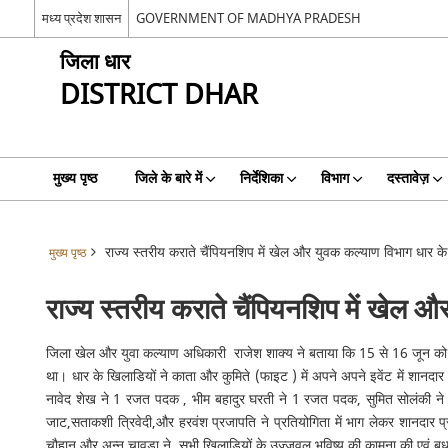
मध्य प्रदेश शासन
GOVERNMENT OF MADHYA PRADESH
जिला धार
DISTRICT DHAR
मुख्य पृष्ठ
जिले के बारे में
निर्देशिका
विभाग
दस्तावेज़
राज्य स्तरीय कराते चैंपियनशिप में खेल और युवक कल्याण विभाग धार के
मुख्य पृष्ठ
राज्य स्तरीय कराते चैंपियनशिप में खेल 
जिला खेल और युवा कल्याण अधिकारी राजेश शाक्य ने बताया कि 15 से 16 जून को मि
था। धार के खिलाडियों ने काता और कुमिते (फाइट ) में अपने अपने इवेंट में शानदार 
नावेद शेख ने 1 रजत पदक , भीम बहादुर घरती ने 1 रजत पदक, सुमित सोलंकी ने 1कांस
जाट,सताकशी त्रिवेदी,और हरवंश प्रजापति ने प्रतियोगिता में भाग लेकर शानदार 
चौहान और अन्नू चावड़ा ने सभी खिलाडियों के उज्जवल भविष्य की कामना की एवं बधाई 