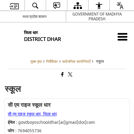
GOVERNMENT OF MADHYA
मध्य प्रदेश शासन
PRADESH
जिला धार
DISTRICT DHAR
स्कूल
मुख्य पृष्ठ
निर्देशिका
सार्वजनिक उपयोगिताएँ
स्कूल
सी एम राइज स्कूल धार
सी एम राइज स्कूल धार, जिला धार
ईमेल :
govtboysschooldhar[at]gmail[dot]com
फोन :
7694055736